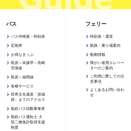
バス
フェリー
バス停検索・時刻表
時刻表・運賃
定期券
航路・乗り場案内
お得なきっぷ
船舶情報
島原～本諫早～長崎
障がい者用エレベー
空港線
ターのご案内
ご利用に際しての注
島原～福岡線
意事項
各種サービス
よくあるお問い合わ
世界文化遺産「原城
せ
跡」までのアクセス
島鉄バス回数乗車券
島鉄バス運転士 大
型二種免許取得支援
制度