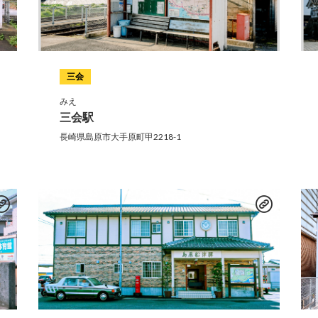
三会
みえ
三会駅
長崎県島原市大手原町甲2218-1