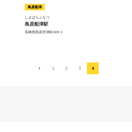
島原船津
しまばらふなつ
島原船津駅
長崎県島原市津町409-1
1
2
3
4