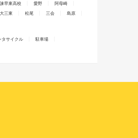
諫早東高校
愛野
阿母崎
大三東
松尾
三会
島原
ンタサイクル
駐車場