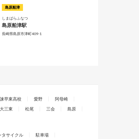
島原船津
しまばらふなつ
島原船津駅
長崎県島原市津町409-1
諫早東高校
愛野
阿母崎
大三東
松尾
三会
島原
ンタサイクル
駐車場