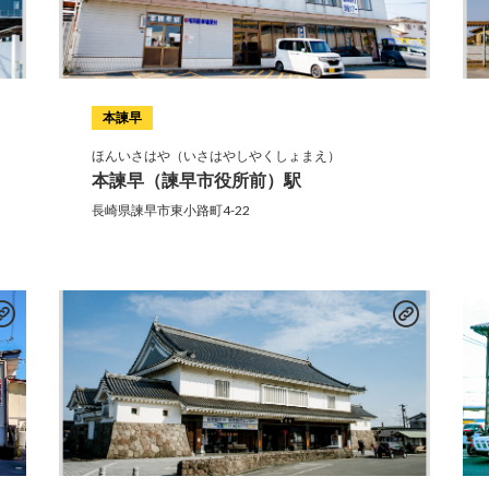
本諫早
ほんいさはや（いさはやしやくしょまえ）
本諫早（諫早市役所前）駅
長崎県諫早市東小路町4-22