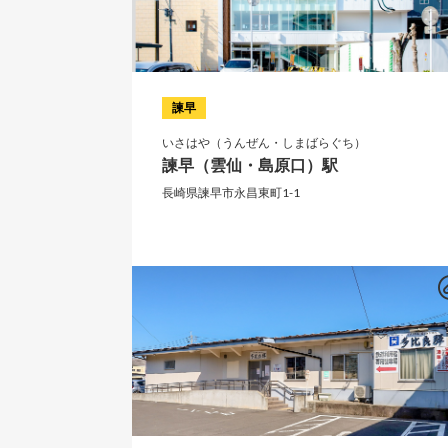
諫早
いさはや（うんぜん・しまばらぐち）
諫早（雲仙・島原口）駅
長崎県諫早市永昌東町1-1