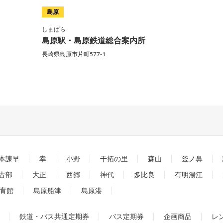
島原
しまばら
島原駅・島原鉄道総合案内所
長崎県島原市片町577-1
本諫早
幸
小野
干拓の里
森山
釜ノ鼻
古部
大正
西郷
神代
多比良
有明湯江
育館
島原船津
島原港
鉄道・バス共通定期券
バス定期券
企画商品
レ