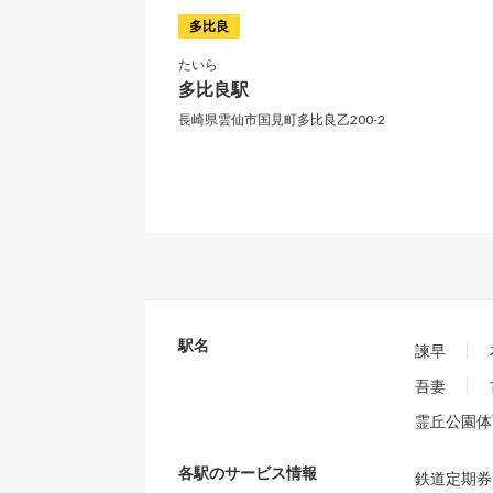
多比良
たいら
多比良駅
長崎県雲仙市国見町多比良乙200-2
駅名
諫早
吾妻
霊丘公園体
各駅のサービス情報
鉄道定期券