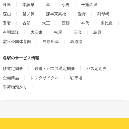
諫早
本諫早
幸
小野
干拓の里
森山
釜ノ鼻
諫早東高校
愛野
阿母崎
吾妻
古部
大正
西郷
神代
多比良
有明湯江
大三東
松尾
三会
島原
霊丘公園体育館
島原船津
島原港
各駅のサービス情報
鉄道定期券
鉄道・バス共通定期券
バス定期券
企画商品
レンタサイクル
駐車場
手荷物預かり