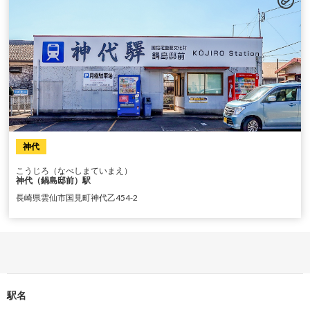
神代
こうじろ（なべしまていまえ）
神代（鍋島邸前）駅
長崎県雲仙市国見町神代乙454-2
駅名