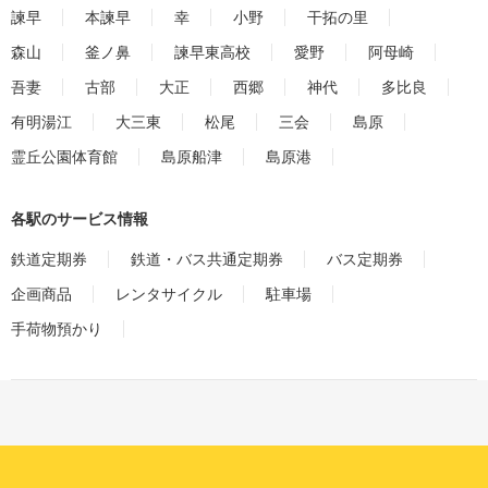
諫早
本諫早
幸
小野
干拓の里
森山
釜ノ鼻
諫早東高校
愛野
阿母崎
吾妻
古部
大正
西郷
神代
多比良
有明湯江
大三東
松尾
三会
島原
霊丘公園体育館
島原船津
島原港
各駅のサービス情報
鉄道定期券
鉄道・バス共通定期券
バス定期券
企画商品
レンタサイクル
駐車場
手荷物預かり