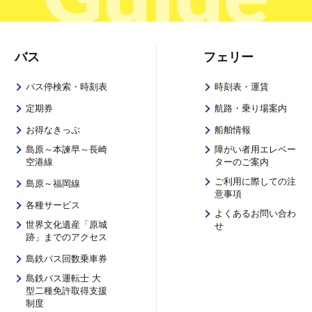
バス
フェリー
バス停検索・時刻表
時刻表・運賃
定期券
航路・乗り場案内
お得なきっぷ
船舶情報
島原～本諫早～長崎
障がい者用エレベー
空港線
ターのご案内
ご利用に際しての注
島原～福岡線
意事項
各種サービス
よくあるお問い合わ
世界文化遺産「原城
せ
跡」までのアクセス
島鉄バス回数乗車券
島鉄バス運転士 大
型二種免許取得支援
制度